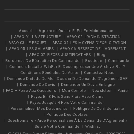
Accueil
Agrement-Qualite.fr Est En Maintenance
APAQ 01: LA STRUCTURE
APAQ 02: L’ADMINISTRATION
APAQ 03: LE PROJET
APAQ 04: LES MOYENS D’EXPLOITATION
APAQ 05: LES SALARIES
APAQ 06: RESPECT DE L’AGREMENT
APAQ 07: PIECES JUSTIFICATIVES
Blog
Bordereau De Rétraction De Commande
Boutique
Commande
Comment Installer WinRar Et Décompresser Une Archive .Rar ?
Conditions Générales De Vente
Contactez-Nous
Demande D’étude De Mon Dossier De Demande D’agrément SAP
Demande De Devis
Demander Un Devis En Ligne
FAQ – Foire Aux Questions
Mon Compte
Newsletter
Panier
Payez En 3 Fois Sans Frais Avec Klarna
Payez Jusqu’à 4 Fois Votre Commande !
Personnaliser Mes Documents
Politique De Confidentialité
Politique Des Cookies
Questionnaire « Aide Personnalisée À La Demande D’Agrément »
Suivre Votre Commande
Wishlist
© 2026
Tous Droits Réservés - Agrement-Qualite.fr - 2009/2022