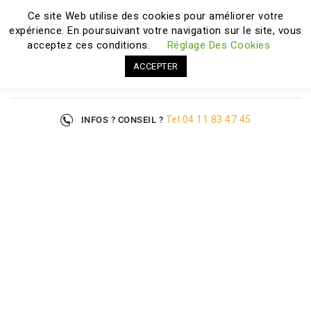
Ce site Web utilise des cookies pour améliorer votre
expérience. En poursuivant votre navigation sur le site, vous
BIENVENUE SUR AGREMENT-QUALITE.FR
acceptez ces conditions.
Réglage Des Cookies
ACCEPTER
Réglez Vos Achats En 3 Fois Sans Frais !
Klarna
.
de 35 à 1500€ par carte bancaire
Tel 04 11 83 47 45
INFOS ? CONSEIL ?