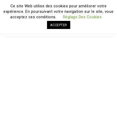
Ce site Web utilise des cookies pour améliorer votre
expérience. En poursuivant votre navigation sur le site, vous
BIENVENUE SUR AGREMENT-QUALITE.FR
acceptez ces conditions.
Réglage Des Cookies
ACCEPTER
Réglez Vos Achats En 3 Fois Sans Frais !
Klarna
.
de 35 à 1500€ par carte bancaire