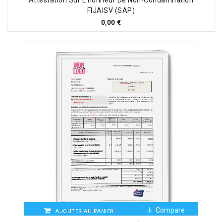
Attestation Sur L’honneur De Non-Condamnation
FIJAISV (SAP)
0,00
€
Compare
AJOUTER AU PANIER